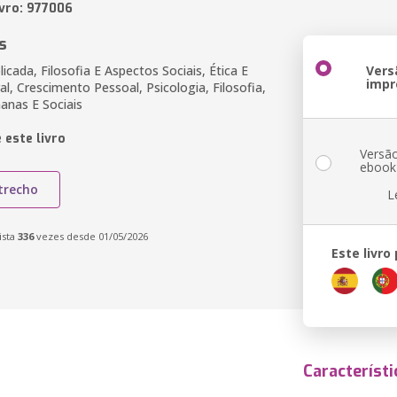
ivro: 977006
s
licada, Filosofia E Aspectos Sociais, Ética E
Vers
impr
al, Crescimento Pessoal, Psicologia, Filosofia,
anas E Sociais
 este livro
Versã
ebook
trecho
L
ista
336
vezes desde 01/05/2026
Este livro
Característi