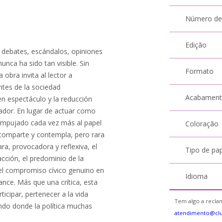
Número de
Edição
, debates, escándalos, opiniones
unca ha sido tan visible. Sin
Formato
a obra invita al lector a
ntes de la sociedad
Acabamen
en espectáculo y la reducción
tador. En lugar de actuar como
s empujado cada vez más al papel
Coloração
 comparte y contempla, pero rara
ara, provocadora y reflexiva, el
Tipo de pa
eacción, el predominio de la
 del compromiso cívico genuino en
Idioma
nce. Más que una crítica, esta
ticipar, pertenecer a la vida
Tem algo a reclam
undo donde la política muchas
atendimento@clu