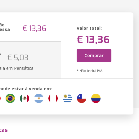
ão
€ 13,36
Valor total:
essa
€ 13,36
o
Comprar
€ 5,03
eia em Pensática
* Não inclui IVA.
 pode estar à venda em:
cas