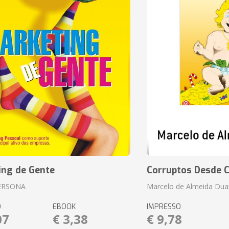
ing de Gente
Corruptos Desde C
ERSONA
Marcelo de Almeida Dua
O
EBOOK
IMPRESSO
07
€ 3,38
€ 9,78