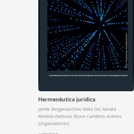
Hermenêutica jurídica
Jamile Bergamaschine Mata Diz; Renata
Almeida Barbosa; Bruno Camilloto Arantes
(Organizadores)