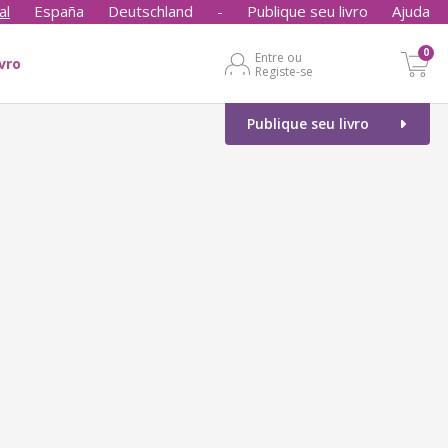
al
España
Deutschland
-
Publique seu livro
Ajuda
0
Entre ou
ivro
Registe-se
Publique seu livro