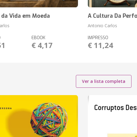
r da Vida em Moeda
A Cultura Da Per
arlos
Antonio Carlos
O
EBOOK
IMPRESSO
51
€ 4,17
€ 11,24
Ver a lista completa