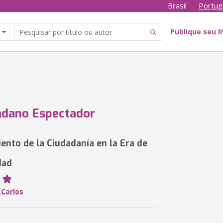
Brasil
Portug
Publique seu l
adano Espectador
iento de la Ciudadanía en la Era de
idad
 Carlos