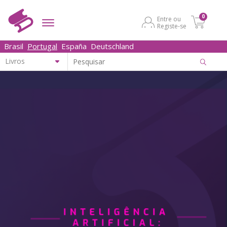
0
Entre ou
Registe-se
Brasil
Portugal
España
Deutschland