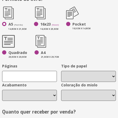
A5
16x23
Pocket
(Padrão)
(Novo!)
10,5CM X 14,8CM
14,8CM X 21,0CM
16,0CM X 23,0CM
Quadrado
A4
20,0CM X 20,0CM
21,0CM X 29,7CM
Páginas
Tipo de papel
Acabamento
Coloração do miolo
Quanto quer receber por venda?