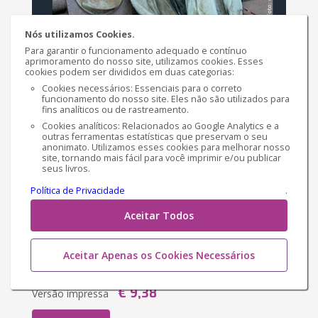
Nós utilizamos Cookies.
A Sociedade Tradicional
Para garantir o funcionamento adequado e contínuo
aprimoramento do nosso site, utilizamos cookies. Esses
Portuguesa e Socialismo.
cookies podem ser divididos em duas categorias:
Cookies necessários: Essenciais para o correto
funcionamento do nosso site. Eles não são utilizados para
Os Mais e a Cidade e as Serras
fins analíticos ou de rastreamento.
Por
Fábio
Cookies analíticos: Relacionados ao Google Analytics e a
Tavares dos Santos
outras ferramentas estatísticas que preservam o seu
anonimato. Utilizamos esses cookies para melhorar nosso
site, tornando mais fácil para você imprimir e/ou publicar
seus livros.
Sinopse
Política de Privacidade
.
Para o presente trabalho, passaremos por uma
análise histórica portuguesa do século XVI, até o
Aceitar Todos
século XIX, que será objeto de nossa pesquisa.
Trataremos da questão por Eça de Queirós entre a
Aceitar Apenas os Cookies Necessários
socied...
€ 9,38
Versão impressa