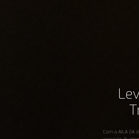
Lev
T
Com a AILA (IA d