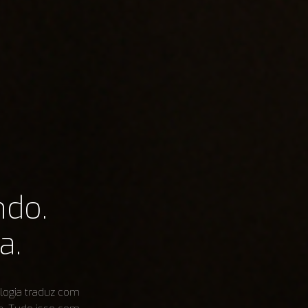
ndo.
a.
ologia traduz com