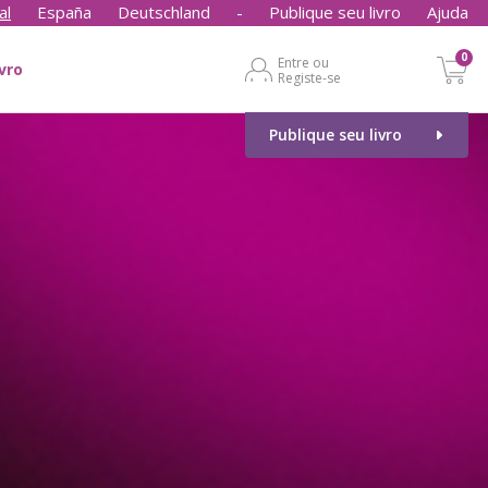
al
España
Deutschland
-
Publique seu livro
Ajuda
0
Entre ou
ivro
Registe-se
Publique seu livro