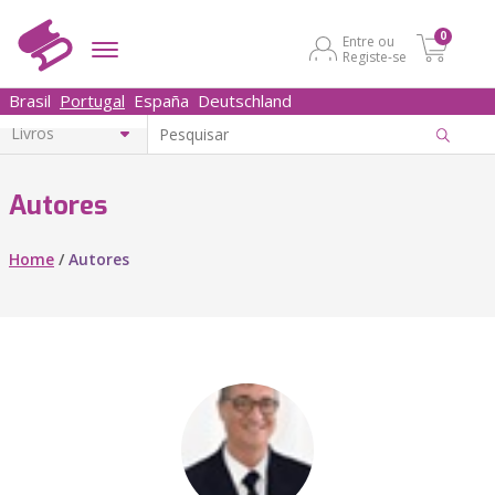
0
Entre ou
Registe-se
Brasil
Portugal
España
Deutschland
Autores
Home
/
Autores