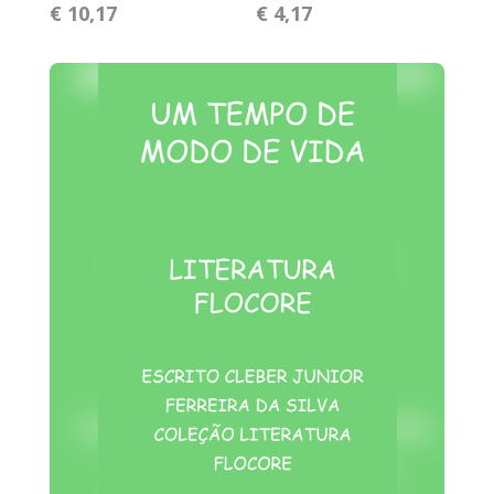
€ 10,17
€ 4,17