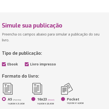
Simule sua publicação
Preencha os campos abaixo para simular a publicação do seu
livro.
Tipo de publicação:
Ebook
Livro impresso
Formato do livro:
A5
16x23
Pocket
(Padrão)
(Novo!)
10,5CM X 14,8CM
14,8CM X 21,0CM
16,0CM X 23,0CM