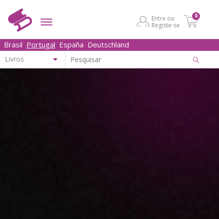
0
Entre ou
Registe-se
Brasil
Portugal
España
Deutschland