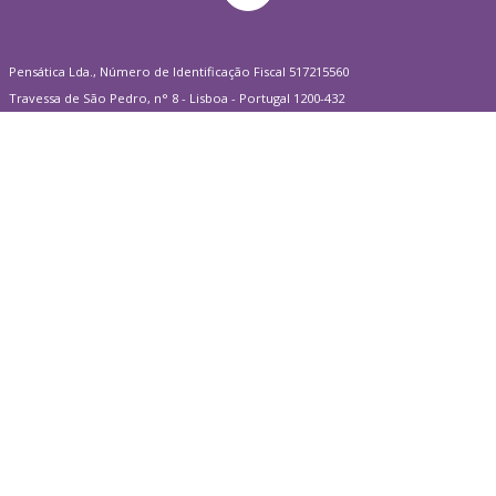
Pensática Lda., Número de Identificação Fiscal 517215560
Travessa de São Pedro, n° 8 - Lisboa - Portugal 1200-432