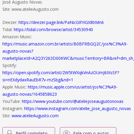
José Augusto Novas.
Site: www.atelieAugusto.com
Deezer:
https://deezer.page.link/PaNicGRYiGX8tiMn6
Tidal:
https://tidal.com/browse/artist/34530940
Amazon Music:
https://music.amazon.com.br/artists/B0BFRBGQ2C/jos%C3%A9-
augusto-novas?
marketplaceId=A2Q3Y263D00KWC&musicTerritory=BR&ref=dm_s
Spotify:
https://open.spotify.com/artist/2W5tWXqkVnAzOUmJ6IXsSF?
si=nEXdydaxRauEbR7v-mzSbg&nd=1
Apple Music:
https://music.apple.com/us/artist/jos%C3%A9-
augusto-novas/1645858623
YouTube:
https://www.youtube.com/@ateliejoseaugustonovas
Instagram:
https://www.instagram.com/atelie_jose_augusto_novas
Site:
www.atelieAugusto.com
Perfil completo
Fale com o autor