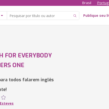
Brasil
Portug
Publique seu l
H FOR EVERYBODY
ERS ONE
para todos falarem inglês
te!
 Esteves