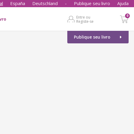
al
España
Deutschland
-
Publique seu livro
Ajuda
0
Entre ou
ivro
Registe-se
Publique seu livro