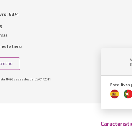
vro: 5874
s
omas
 este livro
trecho
ista
8496
vezes desde 05/01/2011
Este livro
Característi