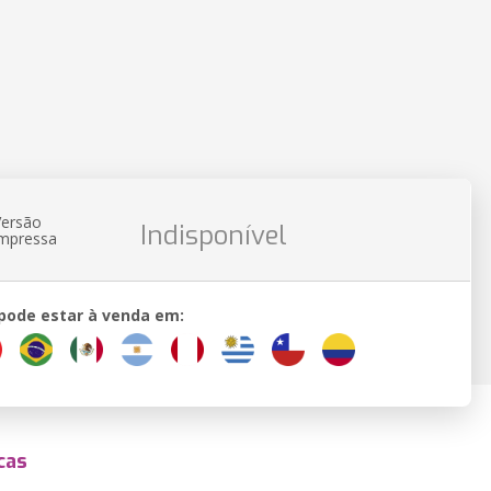
Versão
Indisponível
impressa
 pode estar à venda em:
cas