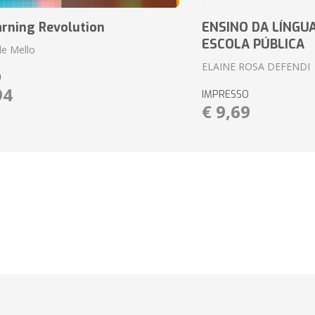
arning Revolution
ENSINO DA LÍNGU
ESCOLA PÚBLICA
de Mello
ELAINE ROSA DEFENDI
O
94
IMPRESSO
€ 9,69