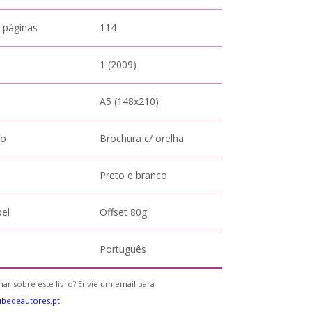
 páginas
114
1 (2009)
A5 (148x210)
to
Brochura c/ orelha
Preto e branco
pel
Offset 80g
Português
ar sobre este livro? Envie um email para
bedeautores.pt