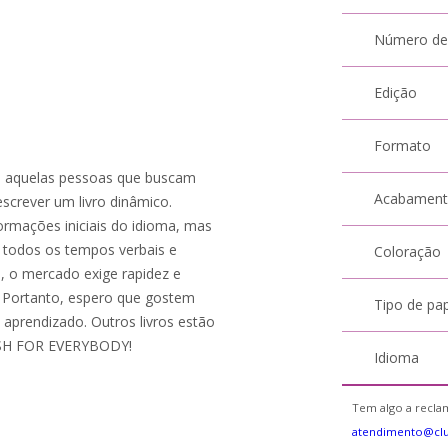
Número de
Edição
Formato
as aquelas pessoas que buscam
Acabamen
screver um livro dinâmico.
formações iniciais do idioma, mas
 todos os tempos verbais e
Coloração
s, o mercado exige rapidez e
! Portanto, espero que gostem
Tipo de pa
u aprendizado. Outros livros estão
ISH FOR EVERYBODY!
Idioma
Tem algo a reclam
atendimento@clu