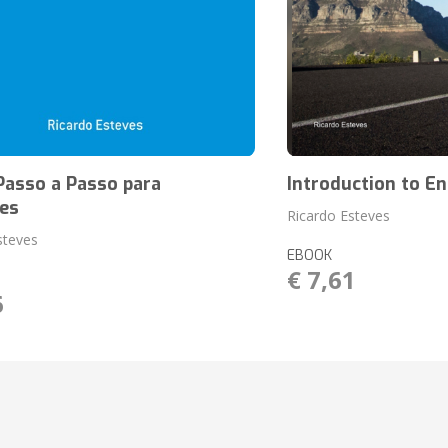
Passo a Passo para
Introduction to E
tes
Ricardo Esteves
steves
EBOOK
€ 7,61
6