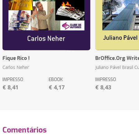
Fique Rico !
BrOffice.Org Writ
Carlos Neher
Juliano Pável Brasil C
IMPRESSO
EBOOK
IMPRESSO
€ 8,41
€ 4,17
€ 8,43
Comentários