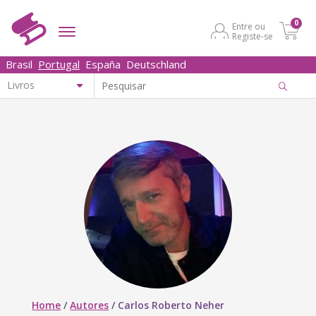
0
Entre ou
Registe-se
Brasil
Portugal
España
Deutschland
Home
/
Autores
/
Carlos Roberto Neher