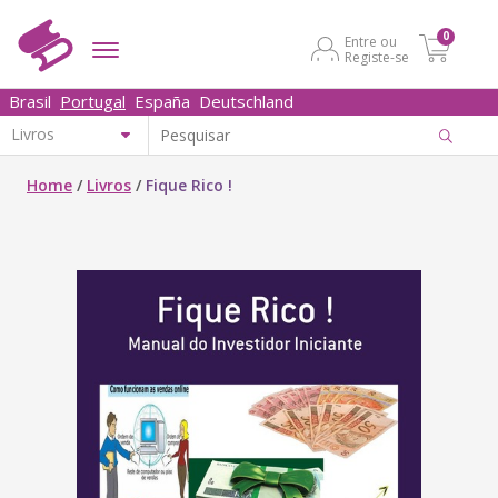
0
Entre ou
Registe-se
Brasil
Portugal
España
Deutschland
Home
/
Livros
/
Fique Rico !