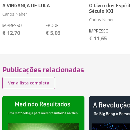
A VINGANÇA DE LULA
O Livro dos Espíri
Século XXI
Carlos Neher
Carlos Neher
IMPRESSO
EBOOK
IMPRESSO
€ 12,70
€ 5,03
€ 11,65
Publicações relacionadas
Ver a lista completa