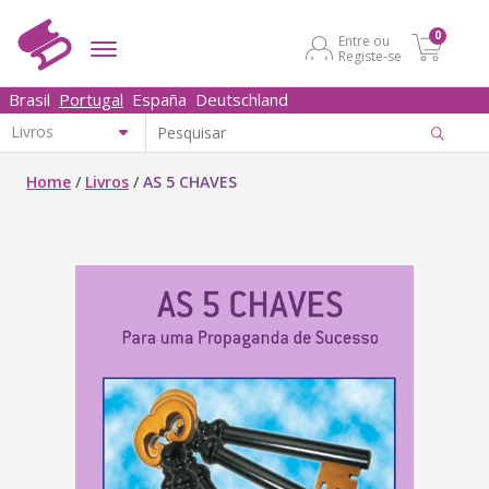
0
Entre ou
Registe-se
Brasil
Portugal
España
Deutschland
Home
/
Livros
/
AS 5 CHAVES