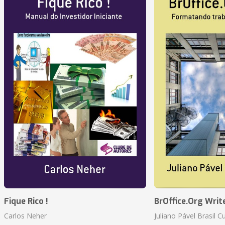
Fique Rico !
BrOffice.Org Writ
Carlos Neher
Juliano Pável Brasil C