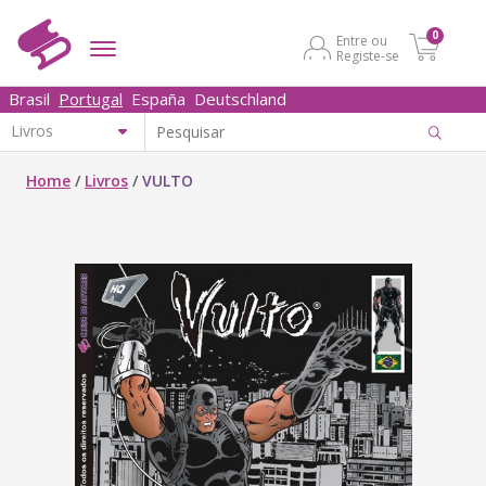
0
Entre ou
Registe-se
Brasil
Portugal
España
Deutschland
Home
/
Livros
/
VULTO