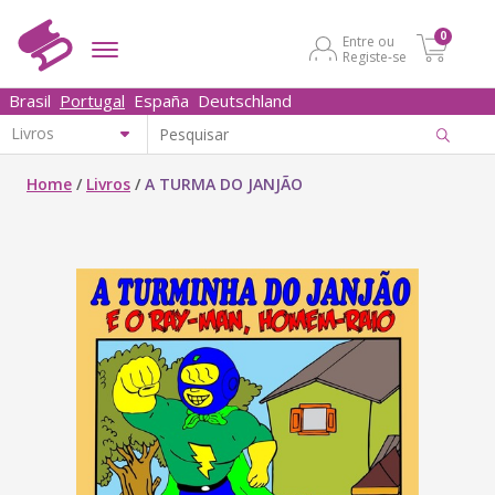
0
Entre ou
Registe-se
Brasil
Portugal
España
Deutschland
Home
/
Livros
/
A TURMA DO JANJÃO