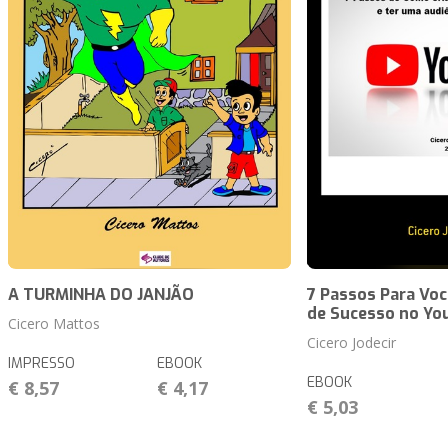
A TURMINHA DO JANJÃO
7 Passos Para Voc
de Sucesso no Yo
Cicero Mattos
Cicero Jodecir
IMPRESSO
EBOOK
EBOOK
€ 8,57
€ 4,17
€ 5,03