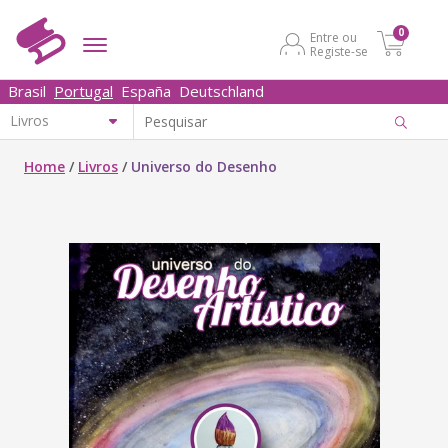
0
Entre ou
Registe-se
Brasil
Portugal
España
Deutschland
Home
/
Livros
/
Universo do Desenho