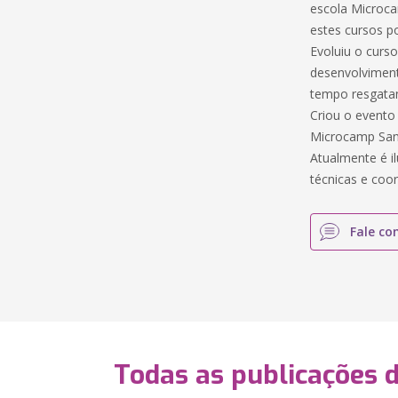
escola Microc
estes cursos p
Evoluiu o curs
desenvolviment
tempo resgata
Criou o evento
Microcamp San
Atualmente é il
técnicas e coo
Fale co
Todas as publicações 