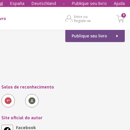
al
España
Deutschland
-
Publique seu livro
Ajuda
0
Entre ou
ivro
Registe-se
Publique seu livro
Selos de reconhecimento
Site oficial do autor
Facebook