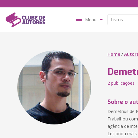
Menu
Home
/
Autor
Demetr
2 publicações
Sobre o au
Demetrius de P
Trabalhou com 
agência de int
Lecionou mais 