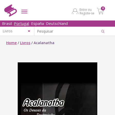
0
Entre ou
Registe-se
Brasil
Portugal
España
Deutschland
Home
/
Livros
/
Acalanatha