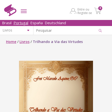
0
Entre ou
Registe-se
Brasil
Portugal
España
Deutschland
Home
/
Livros
/
Trilhando a Via das Virtudes