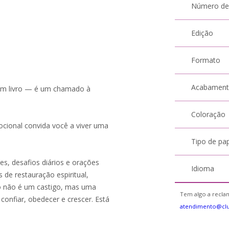
Número de
Edição
Formato
Acabamen
um livro — é um chamado à
Coloração
ocional convida você a viver uma
Tipo de pa
es, desafios diários e orações
Idioma
 de restauração espiritual,
to não é um castigo, mas uma
Tem algo a reclam
confiar, obedecer e crescer. Está
atendimento@clu