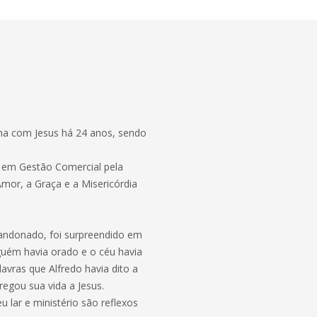
ha com Jesus há 24 anos, sendo
o em Gestão Comercial pela
mor, a Graça e a Misericórdia
bandonado, foi surpreendido em
guém havia orado e o céu havia
vras que Alfredo havia dito a
egou sua vida a Jesus.
u lar e ministério são reflexos