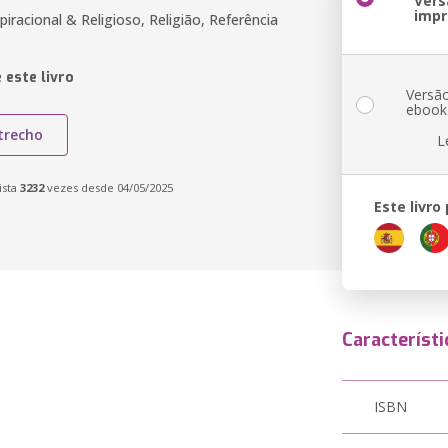
Vers
impr
spiracional & Religioso, Religião, Referência
 este livro
Versã
ebook
trecho
L
ista
3232
vezes desde 04/05/2025
Este livro
Característi
ISBN