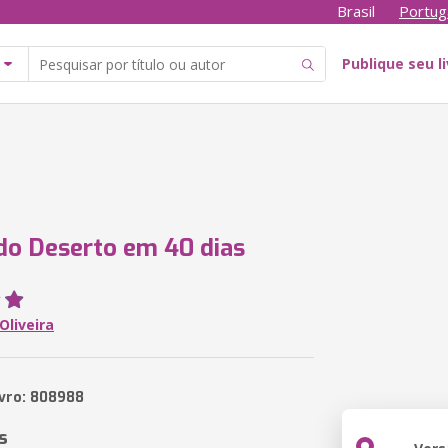
Brasil
Portug
Publique seu l
do Deserto em 40 dias
Oliveira
ivro: 808988
s