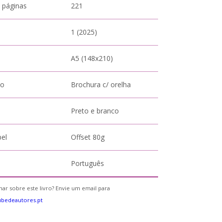
 páginas
221
1 (2025)
A5 (148x210)
to
Brochura c/ orelha
Preto e branco
pel
Offset 80g
Português
ar sobre este livro? Envie um email para
bedeautores.pt