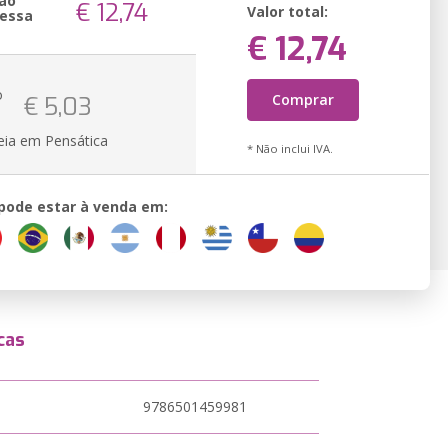
ão
€ 12,74
Valor total:
essa
€ 12,74
o
Comprar
€ 5,03
eia em Pensática
* Não inclui IVA.
 pode estar à venda em:
cas
9786501459981