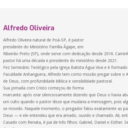
Alfredo Oliveira
Alfredo Oliveira natural de Poá-SP, é pastor
presidente do Ministério Família Ágape, em
Ribeirão Preto (SP), onde serve com dedicação desde 2016. Camin
pastor há uma década e presidente do ministério desde 2021.
Fez Seminário Teológico pela Igreja Batista Água Viva e é formad
Faculdade Anhanguera, Alfredo tem como missão pregar sobre o A
de Deus, com profundidade bíblica e sensibilidade pastoral.
Sua jornada com Cristo começou de forma
marcante: após orar silenciosamente dizendo que Deus o havia a
um culto quando o pastor disse que mudaria a mensagem, pois al
se movido. Naquele momento, o pregador falou exatamente as pala
Deus — e ele entendeu que era amado, ouvido e chamado. Ali, entr
Casado com Renata, é pai de três filhos: Gabriel, Daniel e Esther. Se