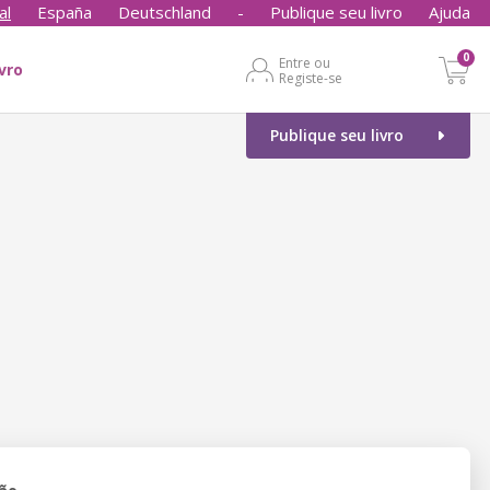
al
España
Deutschland
-
Publique seu livro
Ajuda
0
Entre ou
ivro
Registe-se
Publique seu livro