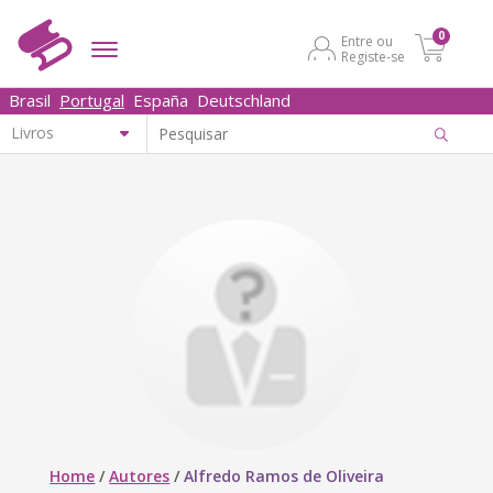
0
Entre ou
Registe-se
Brasil
Portugal
España
Deutschland
Home
/
Autores
/
Alfredo Ramos de Oliveira