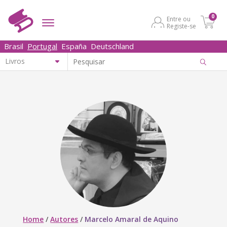
0
Entre ou
Registe-se
Brasil
Portugal
España
Deutschland
Home
/
Autores
/
Marcelo Amaral de Aquino