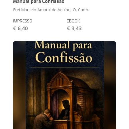
Manual para Confissão
Frei Marcelo Amaral de Aquino, O. Carm.
IMPRESSO
EBOOK
€ 6,40
€ 3,43