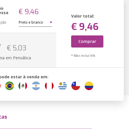
ão
€ 9,46
essa
Valor total:
ação
€ 9,46
Comprar
o
€ 5,03
* Não inclui IVA.
eia em Pensática
 pode estar à venda em:
cas