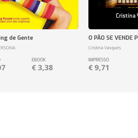
ing de Gente
O PÃO SE VENDE 
ERSONA
Cristina Vasques
O
EBOOK
IMPRESSO
07
€ 3,38
€ 9,71