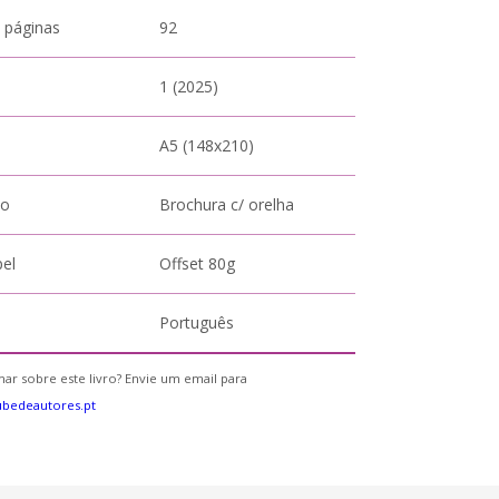
 páginas
92
1 (2025)
A5 (148x210)
to
Brochura c/ orelha
pel
Offset 80g
Português
ar sobre este livro? Envie um email para
bedeautores.pt