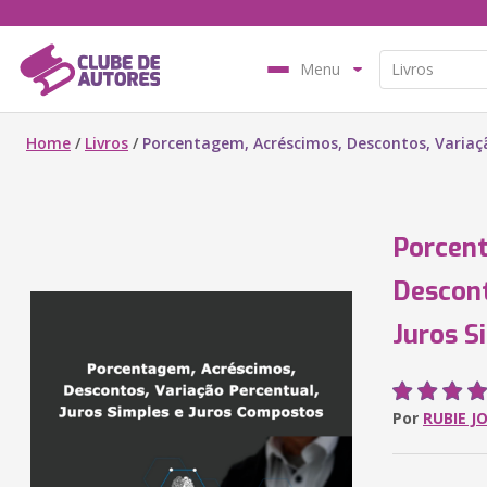
Menu
Home
/
Livros
/
Porcentagem, Acréscimos, Descontos, Variaçã
Porcent
Descont
Juros S
Por
RUBIE J