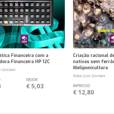
tica Financeira com a
Criação racional d
dora Financeira HP 12C
nativas sem ferrã
Meliponicultura
é Giordani
Rubie José Giordani
O
EBOOK
3
€ 5,03
IMPRESSO
€ 12,80