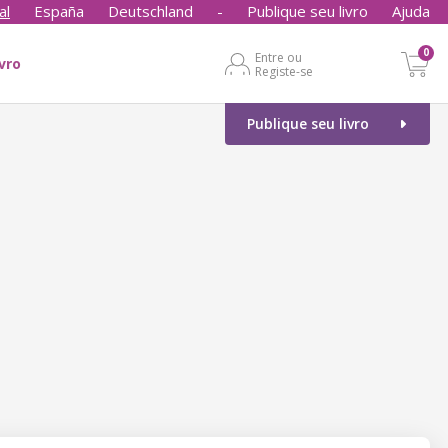
al
España
Deutschland
-
Publique seu livro
Ajuda
0
Entre ou
ivro
Registe-se
Publique seu livro