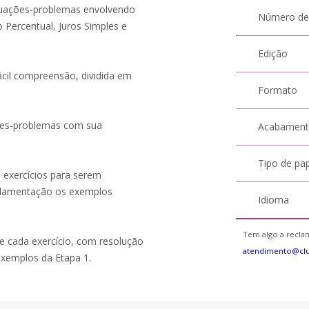
ituações-problemas envolvendo
Número de
 Percentual, Juros Simples e
Edição
ácil compreensão, dividida em
Formato
ões-problemas com sua
Acabamen
Tipo de pa
 exercícios para serem
undamentação os exemplos
Idioma
Tem algo a reclam
e cada exercício, com resolução
atendimento@clu
xemplos da Etapa 1.