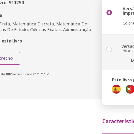
ivro: 910250
Vers
impr
s
Color
inita, Matemática Discreta, Matemática De
ias De Estudo, Ciências Exatas, Administração
 este livro
Versã
ebook
trecho
L
ista
882
vezes desde 01/12/2025
Este livro
Característi