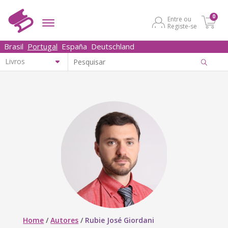
0
Entre ou
Registe-se
Brasil
Portugal
España
Deutschland
Home
/
Autores
/
Rubie José Giordani