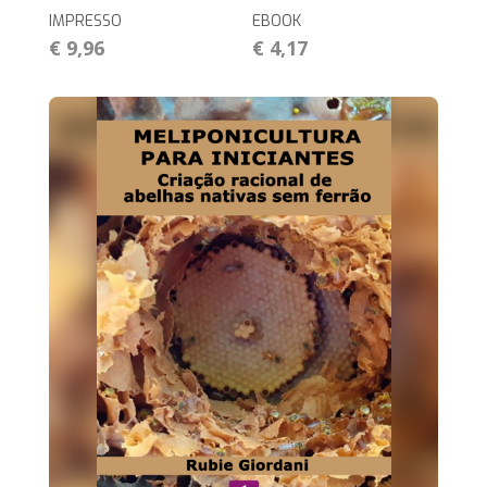
IMPRESSO
EBOOK
€ 9,96
€ 4,17