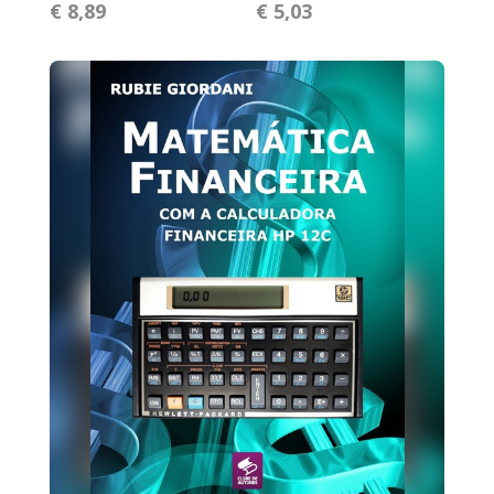
€ 8,89
€ 5,03