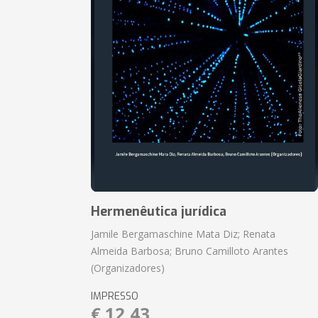
Hermenêutica jurídica
Jamile Bergamaschine Mata Diz; Renata
Almeida Barbosa; Bruno Camilloto Arantes
(Organizadores)
IMPRESSO
€ 12,43