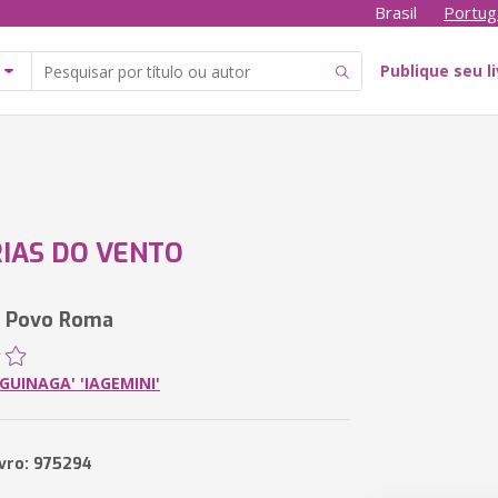
Brasil
Portug
Publique seu l
IAS DO VENTO
o Povo Roma
AGUINAGA' 'IAGEMINI'
ivro: 975294