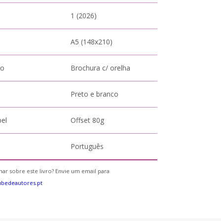
1 (2026)
A5 (148x210)
to
Brochura c/ orelha
Preto e branco
pel
Offset 80g
Português
ar sobre este livro? Envie um email para
bedeautores.pt