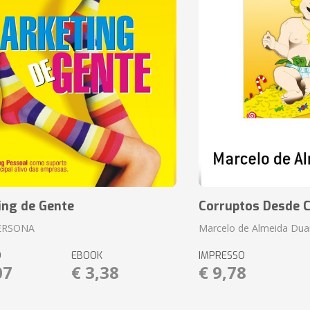
ing de Gente
Corruptos Desde C
ERSONA
Marcelo de Almeida Dua
O
EBOOK
IMPRESSO
07
€ 3,38
€ 9,78