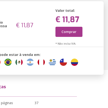
Valor total:
€ 11,87
ão
€ 11,87
essa
Comprar
* Não inclui IVA.
 pode estar à venda em:
cas
 páginas
37