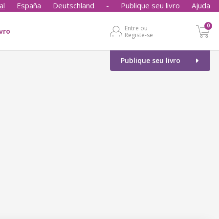
al
España
Deutschland
-
Publique seu livro
Ajuda
0
Entre ou
ivro
Registe-se
Publique seu livro