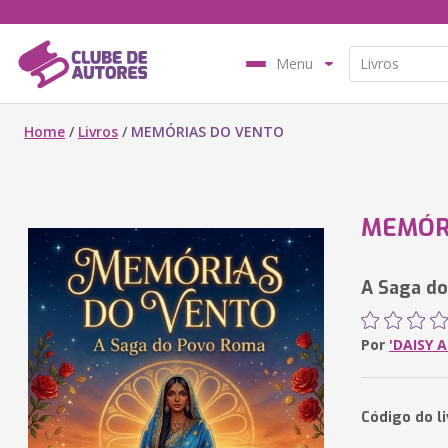
Menu
Home
/
Livros
/
MEMÓRIAS DO VENTO
MEMÓR
A Saga d
Por
'DAISY 
Código do l