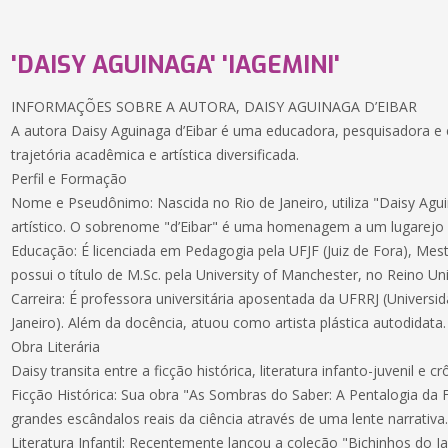
'DAISY AGUINAGA' 'IAGEMINI'
INFORMAÇÕES SOBRE A AUTORA, DAISY AGUINAGA D’EIBAR
A autora Daisy Aguinaga d’Eibar é uma educadora, pesquisadora e 
trajetória acadêmica e artística diversificada.
Perfil e Formação
Nome e Pseudônimo: Nascida no Rio de Janeiro, utiliza "Daisy Ag
artístico. O sobrenome "d’Eibar" é uma homenagem a um lugarejo 
Educação: É licenciada em Pedagogia pela UFJF (Juiz de Fora), Me
possui o título de M.Sc. pela University of Manchester, no Reino Un
Carreira: É professora universitária aposentada da UFRRJ (Universi
Janeiro). Além da docência, atuou como artista plástica autodidata.
Obra Literária
Daisy transita entre a ficção histórica, literatura infanto-juvenil e cr
Ficção Histórica: Sua obra "As Sombras do Saber: A Pentalogia da F
grandes escândalos reais da ciência através de uma lente narrativa
Literatura Infantil: Recentemente lançou a coleção "Bichinhos do Jar