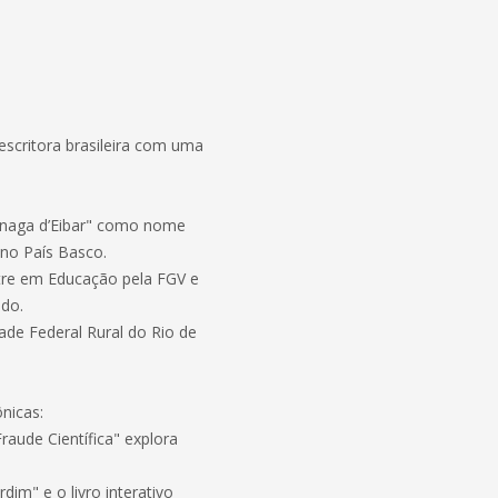
escritora brasileira com uma
uinaga d’Eibar" como nome
no País Basco.
stre em Educação pela FGV e
ido.
dade Federal Rural do Rio de
ônicas:
raude Científica" explora
.
dim" e o livro interativo