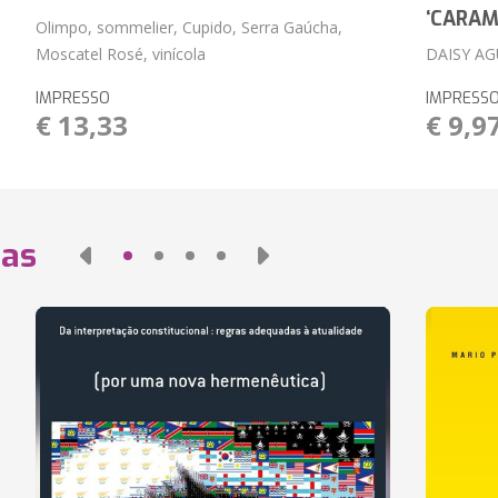
‘CARAM
Olimpo, sommelier, Cupido, Serra Gaúcha,
Moscatel Rosé, vinícola
DAISY A
IMPRESSO
IMPRESS
€ 13,33
€ 9,9
das