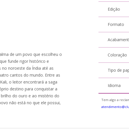
Edição
Formato
Acabamen
alma de um povo que escolheu o
Coloração
que funde rigor histórico e
s no noroeste da Índia até as
Tipo de pa
atro cantos do mundo. Entre as
Kali, o leitor encontrará a saga
Idioma
prio destino para conquistar a
o brilho do ouro e ao mistério do
Tem algo a reclam
povo não está no que ele possui,
atendimento@clu