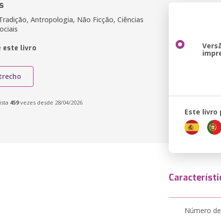
s
radição, Antropologia, Não Ficção, Ciências
ciais
Vers
 este livro
impr
trecho
ista
459
vezes desde 28/04/2026
Este livro
Característi
Número de