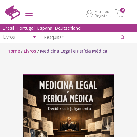
0
Entre ou
Registe-se
Brasil
Portugal
España
Deutschland
Home
/
Livros
/
Medicina Legal e Perícia Médica