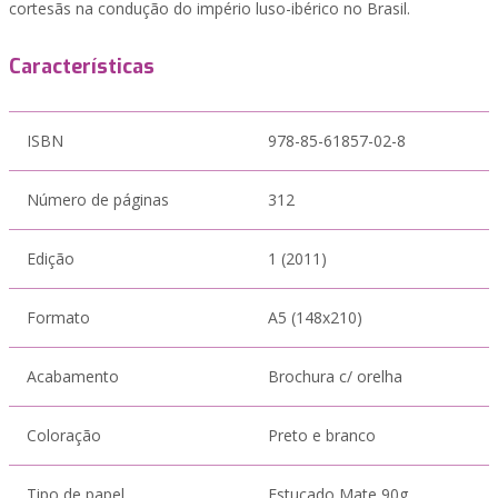
cortesãs na condução do império luso-ibérico no Brasil.
Características
ISBN
978-85-61857-02-8
Número de páginas
312
Edição
1 (2011)
Formato
A5 (148x210)
Acabamento
Brochura c/ orelha
Coloração
Preto e branco
Tipo de papel
Estucado Mate 90g