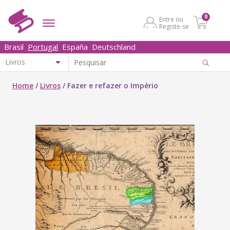
0
Entre ou
Registe-se
Brasil
Portugal
España
Deutschland
Home
/
Livros
/
Fazer e refazer o Império