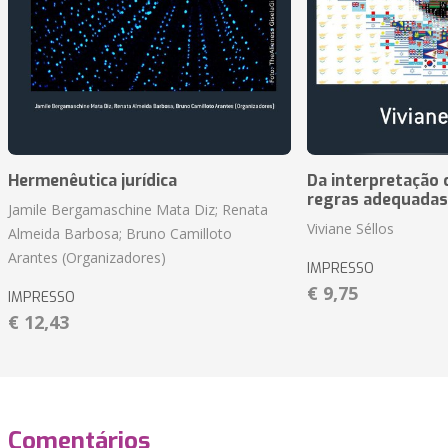
Hermenêutica jurídica
Da interpretação c
regras adequadas
Jamile Bergamaschine Mata Diz; Renata
Viviane Séllos
Almeida Barbosa; Bruno Camilloto
Arantes (Organizadores)
IMPRESSO
€ 9,75
IMPRESSO
€ 12,43
Comentários