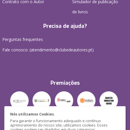
Contrato com o Autor
Simulador de publicação
de livros
Precisa de ajuda?
Perguntas frequentes
Fale conosco: (
atendimento@clubedeautores.pt
)
Premiações
Nós utilizamos Cookies.
Para garantir o funcionamento adequado e contínuo
Segurança
aprimoramento do nosso site, utilizamos cookies. Esses
cookies podem ser divididos em duas categorias: