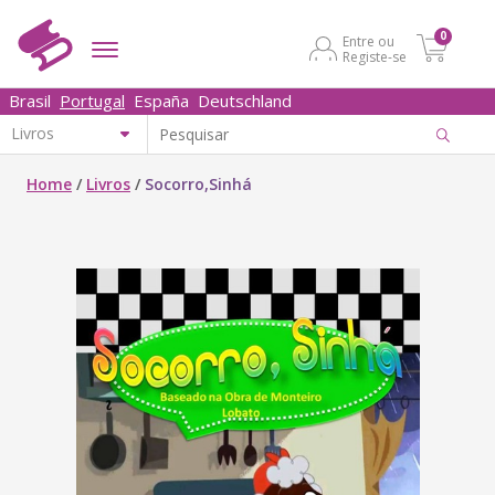
0
Entre ou
Registe-se
Brasil
Portugal
España
Deutschland
Home
/
Livros
/
Socorro,Sinhá