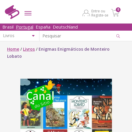
0
Entre ou
Registe-se
Brasil
Portugal
España
Deutschland
Home
/
Livros
/
Enigmas Enigmáticos de Monteiro
Lobato