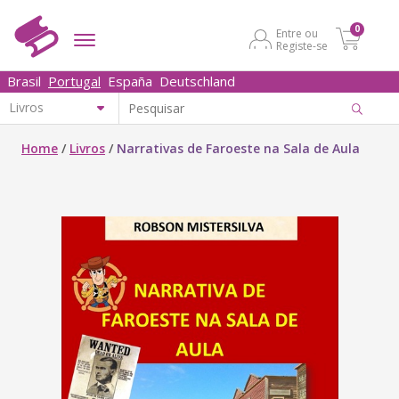
0
Entre ou
Registe-se
Brasil
Portugal
España
Deutschland
Home
/
Livros
/
Narrativas de Faroeste na Sala de Aula