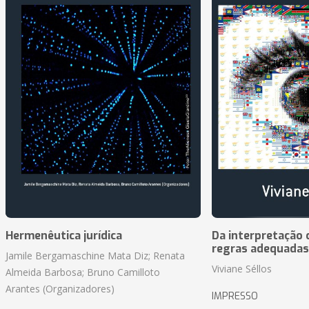
Hermenêutica jurídica
Da interpretação c
regras adequadas
Jamile Bergamaschine Mata Diz; Renata
Viviane Séllos
Almeida Barbosa; Bruno Camilloto
Arantes (Organizadores)
IMPRESSO