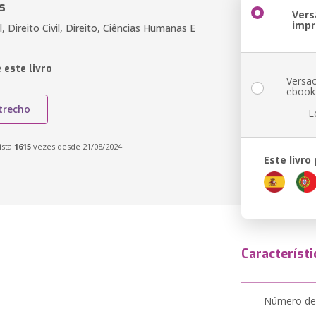
s
Vers
impr
l, Direito Civil, Direito, Ciências Humanas E
 este livro
Versã
ebook
trecho
L
ista
1615
vezes desde 21/08/2024
Este livro
Característi
Número de