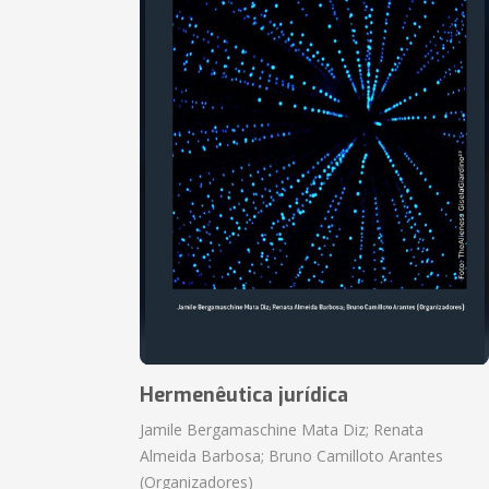
Hermenêutica jurídica
Jamile Bergamaschine Mata Diz; Renata
Almeida Barbosa; Bruno Camilloto Arantes
(Organizadores)