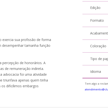
Edição
Formato
Acabamen
 exercia sua profissão de forma
o em desempenhar tamanha função
Coloração
Tipo de pa
a percepção de honorários. A
mas de remuneração indireta.
Idioma
 a advocacia foi uma atividade
ue triunfava apenas quem tinha
Tem algo a reclam
 os dificílimos embargos
atendimento@clu