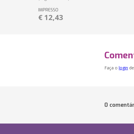
IMPRESSO
€ 12,43
Coment
Faça o
login
dei
0 comentár