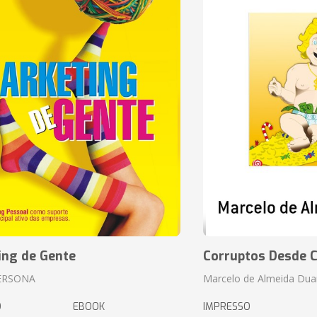
ing de Gente
Corruptos Desde C
ERSONA
Marcelo de Almeida Dua
O
EBOOK
IMPRESSO