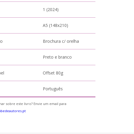
1 (2024)
A5 (148x210)
to
Brochura c/ orelha
Preto e branco
pel
Offset 80g
Português
ar sobre este livro? Envie um email para
bedeautores.pt