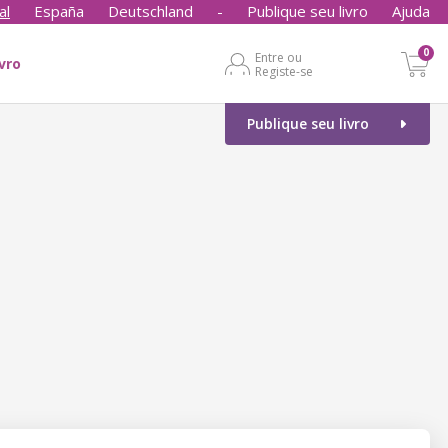
al
España
Deutschland
-
Publique seu livro
Ajuda
0
Entre ou
ivro
Registe-se
Publique seu livro