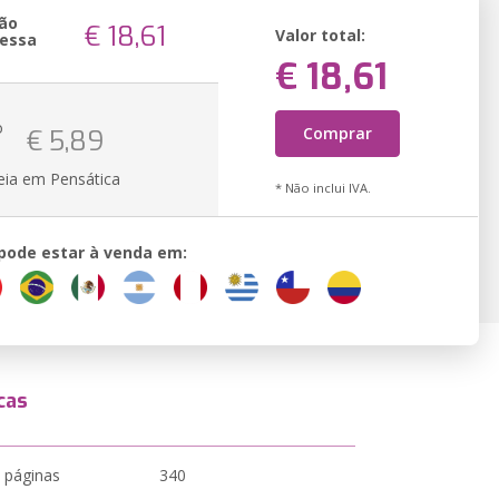
ão
€ 18,61
Valor total:
essa
€ 18,61
o
Comprar
€ 5,89
eia em Pensática
* Não inclui IVA.
 pode estar à venda em:
cas
 páginas
340