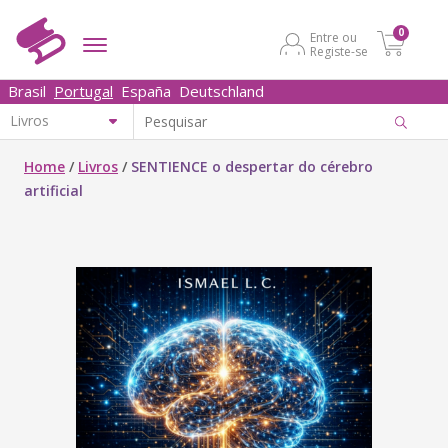
0
Entre ou
Registe-se
Brasil
Portugal
España
Deutschland
Home
/
Livros
/
SENTIENCE o despertar do cérebro
artificial