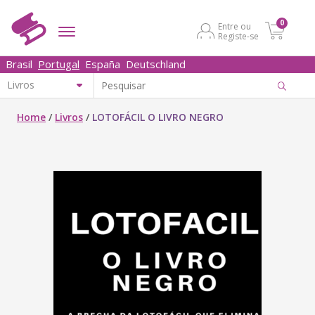
0
Entre ou
Registe-se
Brasil
Portugal
España
Deutschland
Home
/
Livros
/
LOTOFÁCIL O LIVRO NEGRO