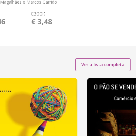
 Magalhães e Marcos Garrido
O
EBOOK
46
€ 3,48
Ver a lista completa