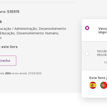
ivro: 535919
s
ducação / Administração, Desenvolvimento
Vers
impr
, Educação, Desenvolvimento Humano,
o
 este livro
Versã
ebook
trecho
L
ista
2036
vezes desde 27/03/2023
Este livro