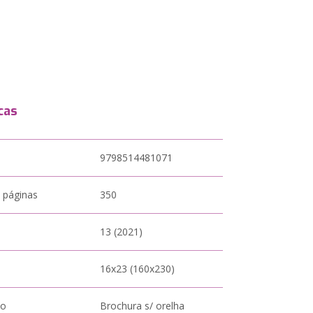
cas
9798514481071
 páginas
350
13 (2021)
16x23 (160x230)
to
Brochura s/ orelha