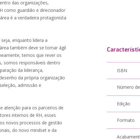
entro das organizações,
RH como guardião e direcionador
área é a verdadeira protagonista
seja, enquanto lidera a
área também deve se tornar ágil
Característi
taneamente, temos que rever os
as, somos responsáveis dentro
paração da liderança,
ISBN
edesenho da própria organização
 seleção, admissão e
Número de
Edição
 atenção para os parceiros de
tores internos de RH, esses
Formato
dos novos processos de gestão
ionais, do novo mindset e da
Acabamen