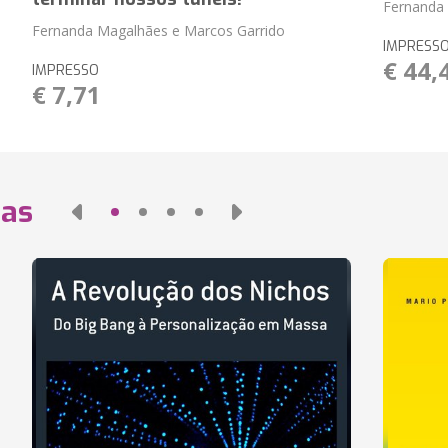
Fernanda
Fernanda Magalhães e Marcos Garrido
IMPRESS
€ 44,
IMPRESSO
€ 7,71
das