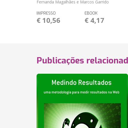
Fernanda Magalhães e Marcos Garrido
IMPRESSO
EBOOK
€ 10,56
€ 4,17
Publicações relaciona