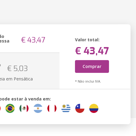
ão
€ 43,47
Valor total:
essa
€ 43,47
o
Comprar
€ 5,03
eia em Pensática
* Não inclui IVA.
 pode estar à venda em: