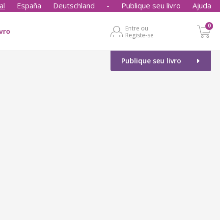
al
España
Deutschland
-
Publique seu livro
Ajuda
0
Entre ou
ivro
Registe-se
Publique seu livro