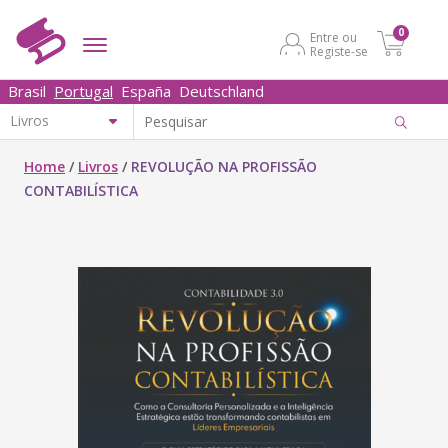
0
Entre ou
Registe-se
Brasil
Portugal
España
Deutschland
Home
/
Livros
/
REVOLUÇÃO NA PROFISSÃO
CONTABILÍSTICA