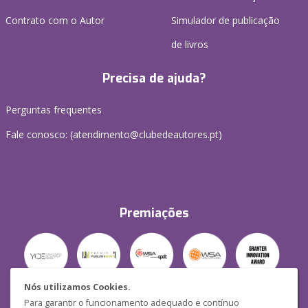
Contrato com o Autor
Simulador de publicação
de livros
Precisa de ajuda?
Perguntas frequentes
Fale conosco: (
atendimento@clubedeautores.pt
)
Premiações
Nós utilizamos Cookies.
Para garantir o funcionamento adequado e contínuo
Segurança