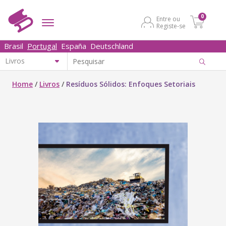
0
Entre ou
Registe-se
Brasil
Portugal
España
Deutschland
Home
/
Livros
/
Resíduos Sólidos: Enfoques Setoriais