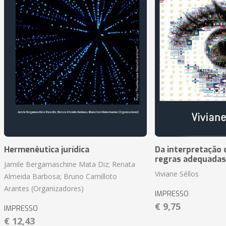
Hermenêutica jurídica
Da interpretação c
regras adequadas
Jamile Bergamaschine Mata Diz; Renata
Viviane Séllos
Almeida Barbosa; Bruno Camilloto
Arantes (Organizadores)
IMPRESSO
€ 9,75
IMPRESSO
€ 12,43