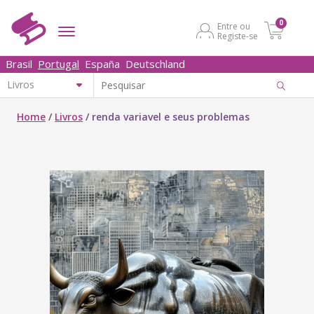
0
Entre ou
Registe-se
Brasil
Portugal
España
Deutschland
Home
/
Livros
/
renda variavel e seus problemas