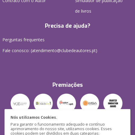
Contrato com o Autor
Simulador de publicação
de livros
Precisa de ajuda?
Perguntas frequentes
Fale conosco: (
atendimento@clubedeautores.pt
)
Premiações
Nós utilizamos Cookies.
Para garantir o funcionamento adequado e contínuo
Segurança
aprimoramento do nosso site, utilizamos cookies. Esses
cookies podem ser divididos em duas categorias: