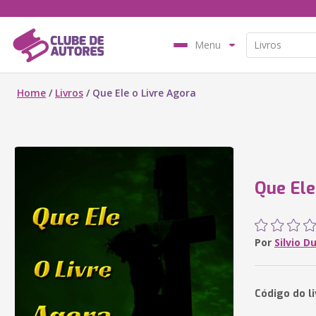
Menu
Home
/
Livros
/
Que Ele o Livre Agora
Que Ele
Por
Silvio D
Código do l