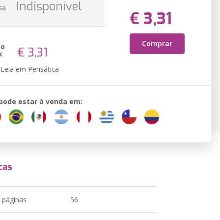
Indisponível
sa
€ 3,31
Comprar
ão
€ 3,31
k
Leia em Pensática
 pode estar à venda em:
cas
 páginas
56