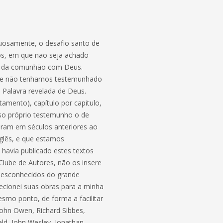
tuosamente, o desafio santo de
dos, em que não seja achado
ção da comunhão com Deus.
 que não tenhamos testemunhado
 Palavra revelada de Deus.
amento), capítulo por capitulo,
so próprio testemunho o de
eram em séculos anteriores ao
nglês, e que estamos
 havia publicado estes textos
lube de Autores, não os insere
 desconhecidos do grande
recionei suas obras para a minha
smo ponto, de forma a facilitar
John Owen, Richard Sibbes,
d, John Wesley, Jonathan