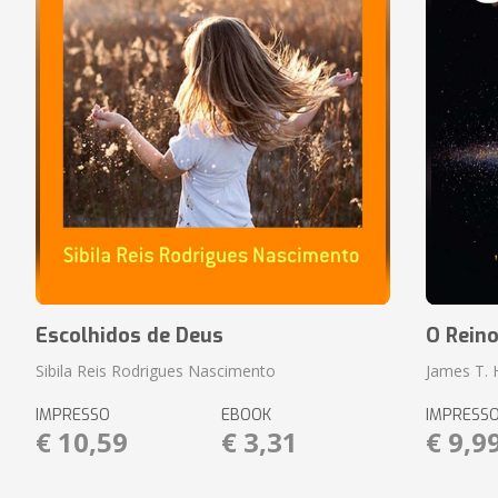
Escolhidos de Deus
O Rein
Sibila Reis Rodrigues Nascimento
James T.
IMPRESSO
EBOOK
IMPRESS
€ 10,59
€ 3,31
€ 9,9