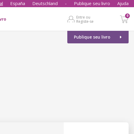
al
España
Deutschland
-
Publique seu livro
Ajuda
0
Entre ou
ivro
Registe-se
Publique seu livro