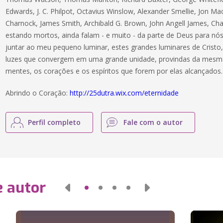
Edwards, J. C. Philpot, Octavius Winslow, Alexander Smellie, Jon 
Charnock, James Smith, Archibald G. Brown, John Angell James, Ch
estando mortos, ainda falam - e muito - da parte de Deus para nós
juntar ao meu pequeno luminar, estes grandes luminares de Cristo, 
luzes que convergem em uma grande unidade, provindas da mesma l
mentes, os corações e os espíritos que forem por elas alcançados.
Abrindo o Coração:
http://25dutra.wix.com/eternidade
Perfil completo
Fale com o autor
e autor