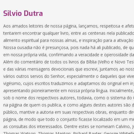
Silvio Dutra
Aos amados leitores de nossa página, lançamos, respeitosa e afe
tentarem encontrar qualquer livro, entre as centenas nela publica
alimento espiritual para nossas almas, e inspiração para a ativa
Nossa ousadia não é presunçosa, pois nada há ali publicado, de
em nossa própria vida, confirmando a veracidade e operosidade da
Além do comentário de todos os livros da Bíblia (Velho e Novo Test
e das várias mensagens devocionais que escrevi, juntamos ao nos
vários outros servos do Senhor, especialmente o daqueles que viv
vigésimo, cujos escritos traduzimos e adaptamos do original em i
apresentando pioneiramente em nossa própria língua. Inicialmente,
sob o nome dos respectivos autores, todavia, como o sistema do C
na página de quem os publica, e como alguns destes autores são
público, mantive a autoria em suas respectivas obras, enquanto di
página, de modo que todo o conjunto ficasse localizado em um me
as consultas dos interessados. Dentre estes se nomeiam Calvino, 
Thomas Watson, Thomas Manton, Richard Baxter, George Whitefiel