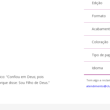
Edição
Formato
Acabamen
Coloração
Tipo de pa
Idioma
lico: “Confiou em Deus; pois
Tem algo a reclam
orque disse: Sou Filho de Deus.”
atendimento@clu