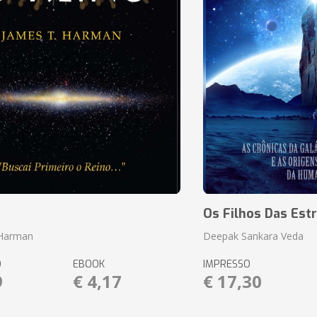
o
Os Filhos Das Estr
 Harman
Deepak Sankara Veda
O
EBOOK
IMPRESSO
9
€ 4,17
€ 17,30