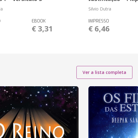
ra
Silvio Dutra
O
EBOOK
IMPRESSO
1
€ 3,31
€ 6,46
Ver a lista completa