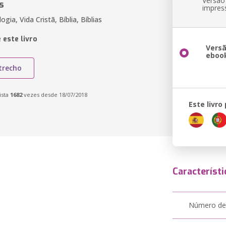
Versão
s
impres
ogia, Vida Cristã, Bíblia, Bíblias
 este livro
Vers
eboo
trecho
ista
1682
vezes desde 18/07/2018
Este livro
Característi
Número de