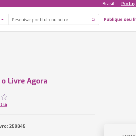
Brasil
Portug
Publique seu l
 o Livre Agora
utra
ivro: 259845