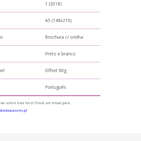
1 (2018)
A5 (148x210)
to
Brochura c/ orelha
Preto e branco
pel
Offset 80g
Português
ar sobre este livro? Envie um email para
bedeautores.pt