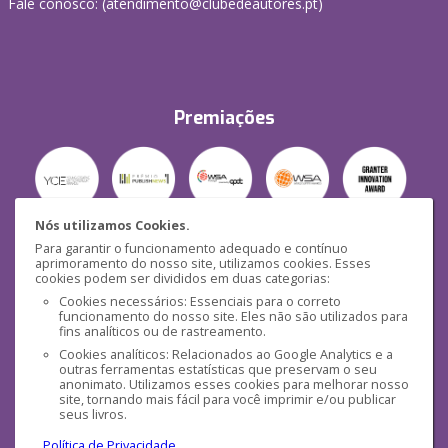
Fale conosco: (
atendimento@clubedeautores.pt
)
Premiações
Nós utilizamos Cookies.
Para garantir o funcionamento adequado e contínuo
Segurança
aprimoramento do nosso site, utilizamos cookies. Esses
cookies podem ser divididos em duas categorias:
Cookies necessários: Essenciais para o correto
funcionamento do nosso site. Eles não são utilizados para
fins analíticos ou de rastreamento.
Cookies analíticos: Relacionados ao Google Analytics e a
outras ferramentas estatísticas que preservam o seu
Mídias Sociais
anonimato. Utilizamos esses cookies para melhorar nosso
site, tornando mais fácil para você imprimir e/ou publicar
seus livros.
Política de Privacidade
.