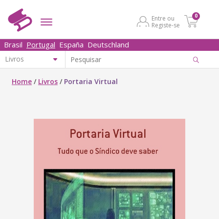
0
Entre ou
Registe-se
Brasil
Portugal
España
Deutschland
Home
/
Livros
/
Portaria Virtual