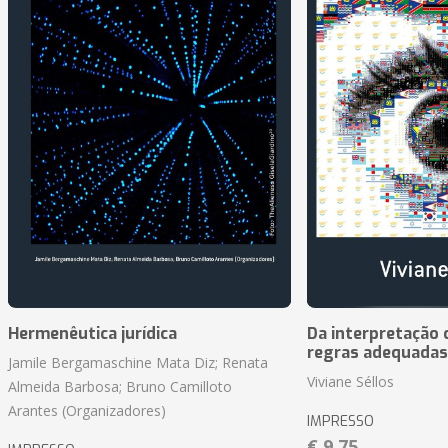
Hermenêutica jurídica
Da interpretação c
regras adequadas
Jamile Bergamaschine Mata Diz; Renata
Viviane Séllos
Almeida Barbosa; Bruno Camilloto
Arantes (Organizadores)
IMPRESSO
€ 9,75