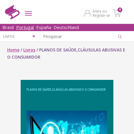
0
Entre ou
Registe-se
Brasil
Portugal
España
Deutschland
Home
/
Livros
/
PLANOS DE SAÚDE,CLÁUSULAS ABUSIVAS E
O CONSUMIDOR