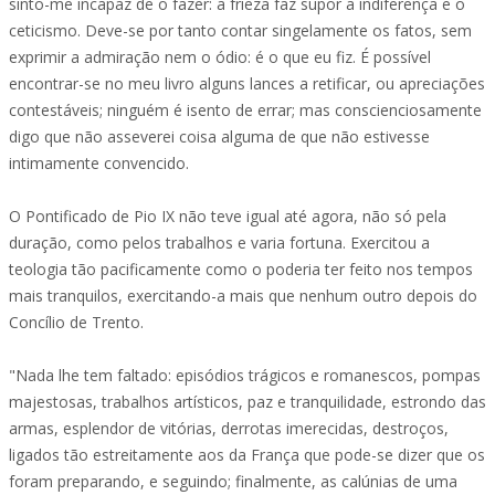
sinto-me incapaz de o fazer: a frieza faz supor a indiferença e o
ceticismo. Deve-se por tanto contar singelamente os fatos, sem
exprimir a admiração nem o ódio: é o que eu fiz. É possível
encontrar-se no meu livro alguns lances a retificar, ou apreciações
contestáveis; ninguém é isento de errar; mas conscienciosamente
digo que não asseverei coisa alguma de que não estivesse
intimamente convencido.
O Pontificado de Pio IX não teve igual até agora, não só pela
duração, como pelos trabalhos e varia fortuna. Exercitou a
teologia tão pacificamente como o poderia ter feito nos tempos
mais tranquilos, exercitando-a mais que nenhum outro depois do
Concílio de Trento.
"Nada lhe tem faltado: episódios trágicos e romanescos, pompas
majestosas, trabalhos artísticos, paz e tranquilidade, estrondo das
armas, esplendor de vitórias, derrotas imerecidas, destroços,
ligados tão estreitamente aos da França que pode-se dizer que os
foram preparando, e seguindo; finalmente, as calúnias de uma