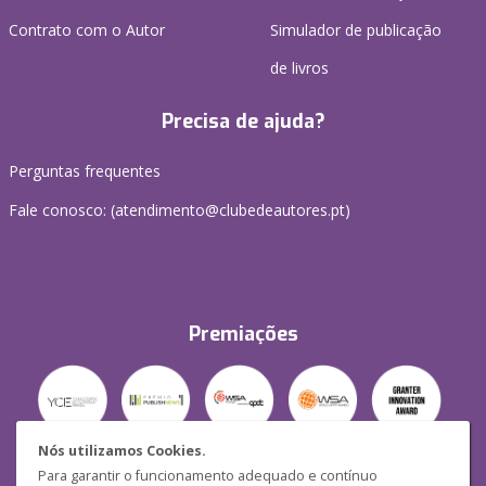
Contrato com o Autor
Simulador de publicação
de livros
Precisa de ajuda?
Perguntas frequentes
Fale conosco: (
atendimento@clubedeautores.pt
)
Premiações
Nós utilizamos Cookies.
Para garantir o funcionamento adequado e contínuo
Segurança