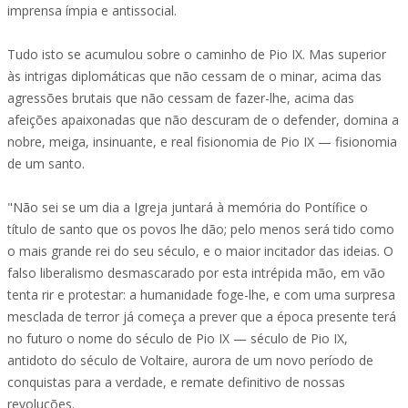
imprensa ímpia e antissocial.
Tudo isto se acumulou sobre o caminho de Pio IX. Mas superior
às intrigas diplomáticas que não cessam de o minar, acima das
agressões brutais que não cessam de fazer-lhe, acima das
afeições apaixonadas que não descuram de o defender, domina a
nobre, meiga, insinuante, e real fisionomia de Pio IX — fisionomia
de um santo.
"Não sei se um dia a Igreja juntará à memória do Pontífice o
título de santo que os povos lhe dão; pelo menos será tido como
o mais grande rei do seu século, e o maior incitador das ideias. O
falso liberalismo desmascarado por esta intrépida mão, em vão
tenta rir e protestar: a humanidade foge-lhe, e com uma surpresa
mesclada de terror já começa a prever que a época presente terá
no futuro o nome do século de Pio IX — século de Pio IX,
antidoto do século de Voltaire, aurora de um novo período de
conquistas para a verdade, e remate definitivo de nossas
revoluções.