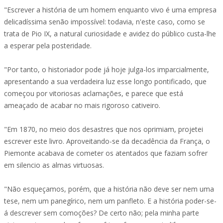
"Escrever a história de um homem enquanto vivo é uma empresa
delicadíssima senão impossível: todavia, n'este caso, como se
trata de Pio IX, a natural curiosidade e avidez do público custa-lhe
a esperar pela posteridade.
"Por tanto, o historiador pode já hoje julga-los imparcialmente,
apresentando a sua verdadeira luz esse longo pontificado, que
começou por vitoriosas aclamações, e parece que está
ameaçado de acabar no mais rigoroso cativeiro.
"Em 1870, no meio dos desastres que nos oprimiam, projetei
escrever este livro. Aproveitando-se da decadência da França, o
Piemonte acabava de cometer os atentados que faziam sofrer
em silencio as almas virtuosas.
"Não esqueçamos, porém, que a história não deve ser nem uma
tese, nem um panegírico, nem um panfleto. E a história poder-se-
á descrever sem comoções? De certo não; pela minha parte