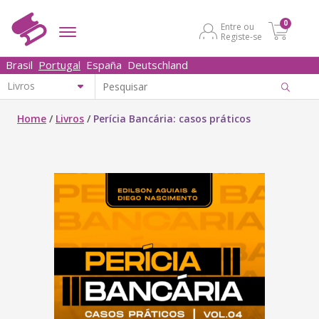
0
Entre ou
Registe-se
Brasil
Portugal
España
Deutschland
Home
/
Livros
/
Perícia Bancária: casos práticos