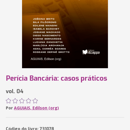
Perícia Bancária: casos práticos
vol. 04
Por
AGUIAIS, Edilson (org)
Código do livro: 731078