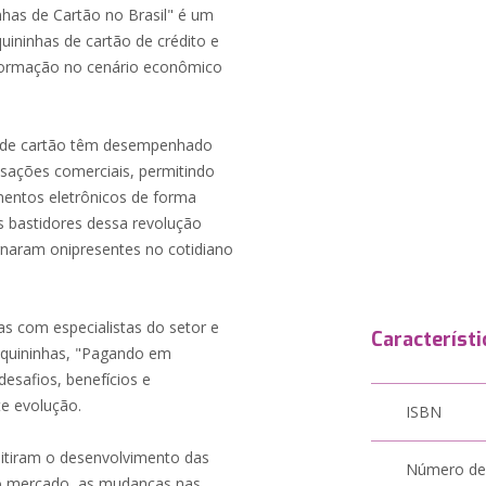
has de Cartão no Brasil" é um
ininhas de cartão de crédito e
nsformação no cenário econômico
s de cartão têm desempenhado
sações comerciais, permitindo
entos eletrônicos de forma
s bastidores dessa revolução
rnaram onipresentes no cotidiano
s com especialistas do setor e
Característi
quininhas, "Pagando em
esafios, benefícios e
e evolução.
ISBN
itiram o desenvolvimento das
Número de
no mercado, as mudanças nas