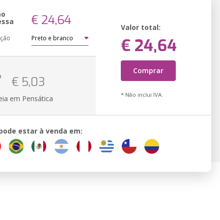
ão
€ 24,64
essa
Valor total:
ação
€ 24,64
Comprar
o
€ 5,03
* Não inclui IVA.
eia em Pensática
 pode estar à venda em: