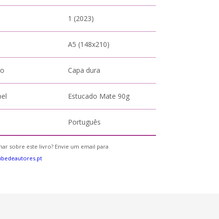
1 (2023)
A5 (148x210)
to
Capa dura
pel
Estucado Mate 90g
Português
ar sobre este livro? Envie um email para
bedeautores.pt