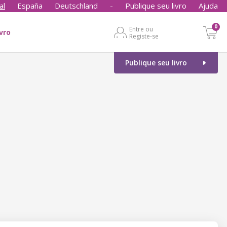
al
España
Deutschland
-
Publique seu livro
Ajuda
0
Entre ou
ivro
Registe-se
Publique seu livro