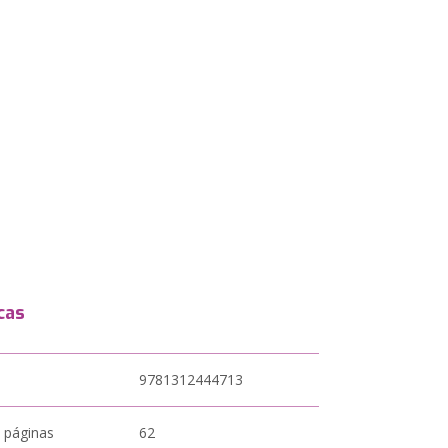
cas
9781312444713
 páginas
62