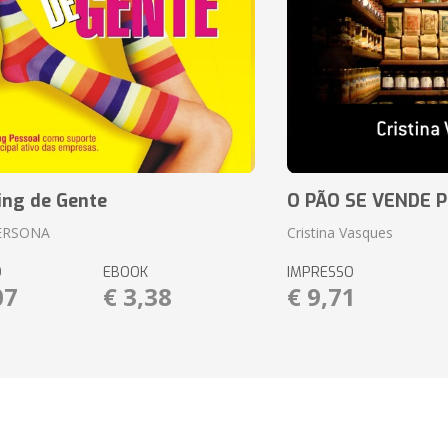
ing de Gente
O PÃO SE VENDE 
ERSONA
Cristina Vasques
O
EBOOK
IMPRESSO
07
€ 3,38
€ 9,71