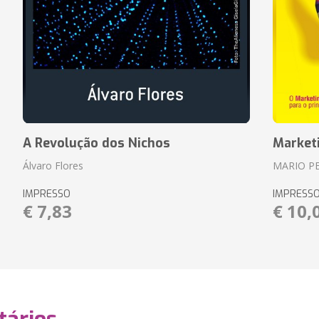
A Revolução dos Nichos
Market
Álvaro Flores
MARIO P
IMPRESSO
IMPRESS
€ 7,83
€ 10,