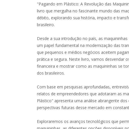
"Pagando em Plástico: A Revolução das Maquinin
livro que mergulha no fascinante mundo das maqu
débito, explorando sua história, impacto e tra
brasileiro.
Desde a sua introdução no país, as maquininha
um papel fundamental na modernização das tran
que pequenos e médios negócios aceitem pagam
prática e segura. Neste livro, vamos desvendar o
financeira e mostrar como as maquininhas se to
dos brasileiros.
Com base em pesquisas aprofundadas, entrevista
relatos de empreendedores que adotaram as ma
Plástico" apresenta uma análise abrangente dos d
perspectivas futuras desse mercado em constant
Exploraremos os avanços tecnológicos que perm
maquininhas, as diferentes opções disponíveis 