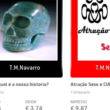
qual é a nossa historia?
Atração Sexo e CI
rro
T.M.Navarro
O
EBOOK
IMPRESSO
6
€ 3,74
€ 9,87