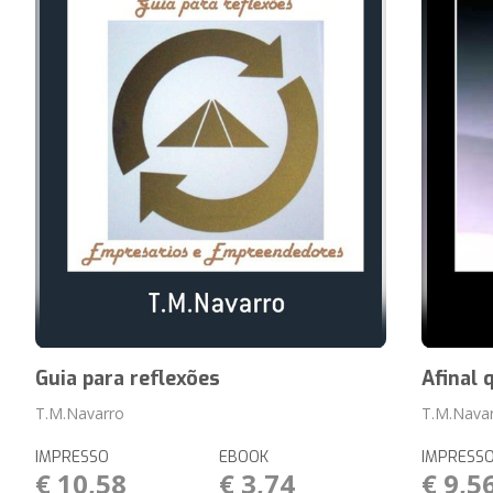
Guia para reflexões
Afinal 
T.M.Navarro
T.M.Nava
IMPRESSO
EBOOK
IMPRESS
€ 10,58
€ 3,74
€ 9,5