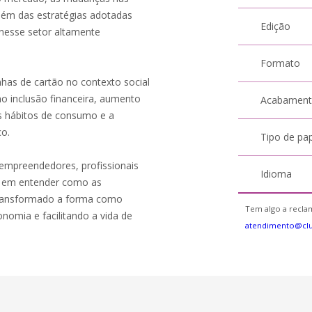
ém das estratégias adotadas
Edição
s nesse setor altamente
Formato
has de cartão no contexto social
o inclusão financeira, aumento
Acabamen
s hábitos de consumo e a
co.
Tipo de pa
 empreendedores, profissionais
Idioma
os em entender como as
 transformado a forma como
Tem algo a reclam
nomia e facilitando a vida de
atendimento@clu