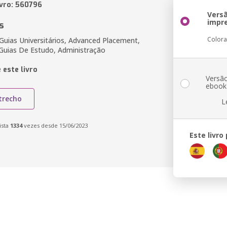
ivro: 560796
Vers
impr
s
Color
 Guias Universitários, Advanced Placement,
 Guias De Estudo, Administração
 este livro
Versã
ebook
trecho
L
ista
1334
vezes desde 15/06/2023
Este livro