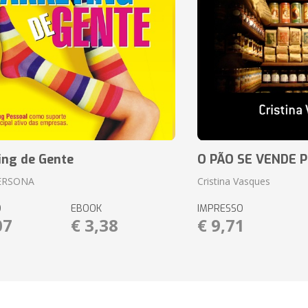
ing de Gente
O PÃO SE VENDE 
ERSONA
Cristina Vasques
O
EBOOK
IMPRESSO
07
€ 3,38
€ 9,71