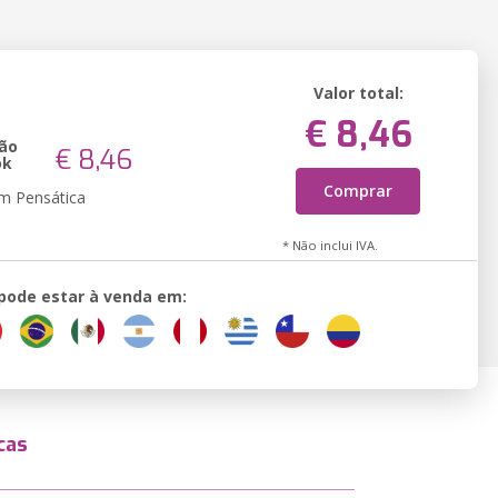
Valor total:
€ 8,46
ão
€ 8,46
ok
Comprar
em Pensática
* Não inclui IVA.
 pode estar à venda em:
cas