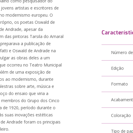
balho como pesquisador do
jovens artistas e escritores de
s no modernismo europeu. O
róprio, os poetas Oswald de
de Andrade, apesar da
Característi
ém das pintoras Tarsila do Amaral
preparava a publicação de
fatti e Oswald de Andrade na
Número de
ulgar as obras deles a um
que ocorreu no Teatro Municipal
Edição
. Além de uma exposição de
iados ao modernismo, durante
Formato
palestras sobre arte, música e
boço do ensaio que viria a
Acabamen
Os membros do Grupo dos Cinco
a de 1920, período durante o
 às suas inovações estéticas
Coloração
de Andrade foram os principais
eiro.
Tipo de pa