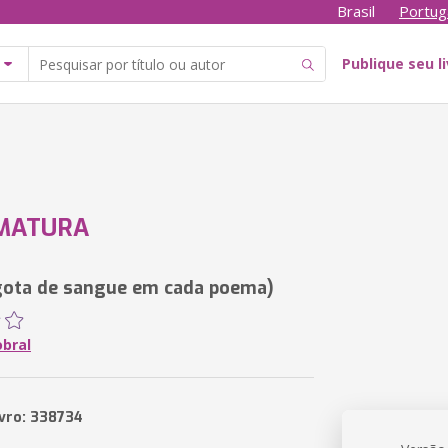
Brasil
Portug
Publique seu l
IMATURA
gota de sangue em cada poema)
obral
ivro: 338734