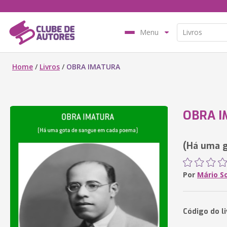
Menu
Home
/
Livros
/
OBRA IMATURA
OBRA 
(Há uma 
Por
Mário S
Código do l