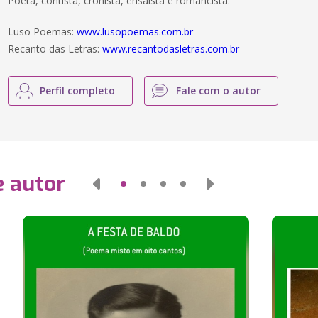
Poeta, contista, cronista, ensaísta e romancista.
Luso Poemas:
www.lusopoemas.com.br
Recanto das Letras:
www.recantodasletras.com.br
Perfil completo
Fale com o autor
e autor