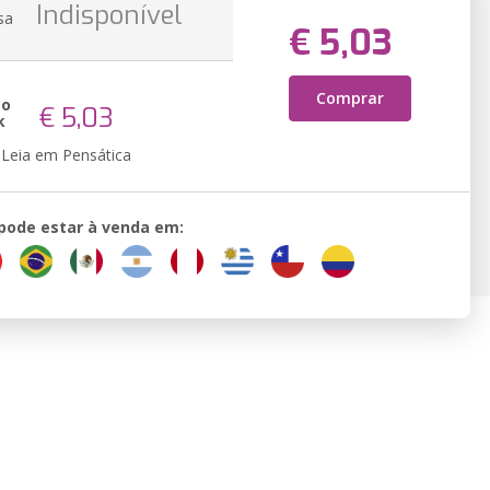
Indisponível
sa
€ 5,03
Comprar
ão
€ 5,03
k
Leia em Pensática
 pode estar à venda em: