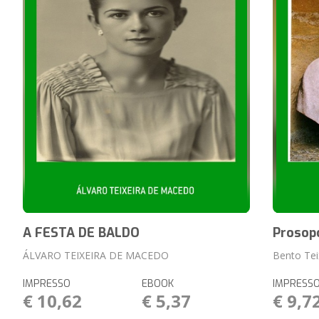
A FESTA DE BALDO
Prosop
ÁLVARO TEIXEIRA DE MACEDO
Bento Tei
IMPRESSO
EBOOK
IMPRESS
€ 10,62
€ 5,37
€ 9,7