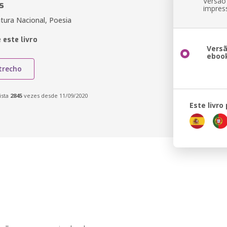
Versão
s
impres
atura Nacional, Poesia
 este livro
Vers
eboo
trecho
ista
2845
vezes desde 11/09/2020
Este livro