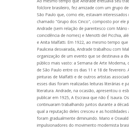
Ao mesmo tempo que Andrade efetuava seu tra
folclore brasileiro, fez amizade com um grupo de 
São Paulo que, como ele, estavam interessado
chamado "Grupo dos Cinco", composto por ele p
Andrade (sem relação de parentesco com Mário 
coincidência de nomes) e Menotti del Picchia, al
e Anita Malfatti. Em 1922, ao mesmo tempo que 
Pauliceia desvairada, Andrade trabalhou com Mal
organização de um evento que se destinava a div
público mais vasto: a Semana de Arte Moderna, 
de São Paulo entre os dias 11 e 18 de fevereiro
pinturas de Malfatti e de outros artistas assoc
esses dias foram realizadas leituras literárias e 
literatura. Andrade, na ocasião, apresentou o es
publicar em 1925, A Escrava que não É Isaura. 
continuaram trabalhando juntos durante a décad
qual a reputação deles cresceu e as hostilidades
foram gradualmente diminuindo. Mario e Oswald 
impulsionadores do movimento modernista brasil