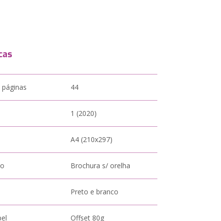
cas
 páginas
44
1 (2020)
A4 (210x297)
to
Brochura s/ orelha
Preto e branco
pel
Offset 80g