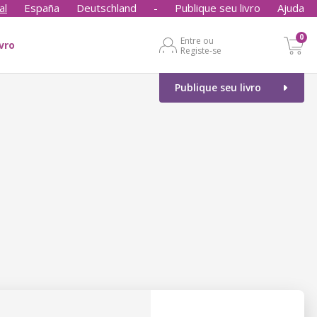
al
España
Deutschland
-
Publique seu livro
Ajuda
0
Entre ou
ivro
Registe-se
Publique seu livro