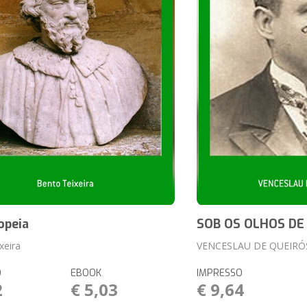
opeia
SOB OS OLHOS DE
xeira
VENCESLAU DE QUEIRÓ
O
EBOOK
IMPRESSO
2
€ 5,03
€ 9,64