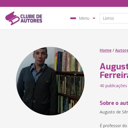
Menu
Home
/
Autor
August
Ferreir
40 publicações
Sobre o au
Augusto de Sêni
É professor do