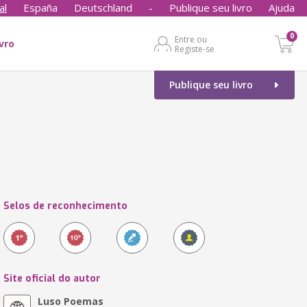
al
España
Deutschland
-
Publique seu livro
Ajuda
0
Entre ou
ivro
Registe-se
Publique seu livro
Selos de reconhecimento
Site oficial do autor
Luso Poemas