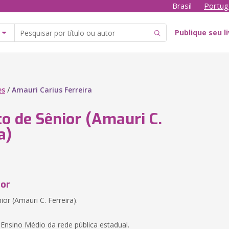
Brasil
Portug
Publique seu l
es
/
Amauri Carius Ferreira
o de Sênior (Amauri C.
a)
tor
or (Amauri C. Ferreira).
 Ensino Médio da rede pública estadual.