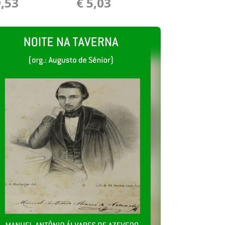
9,53
€ 5,03