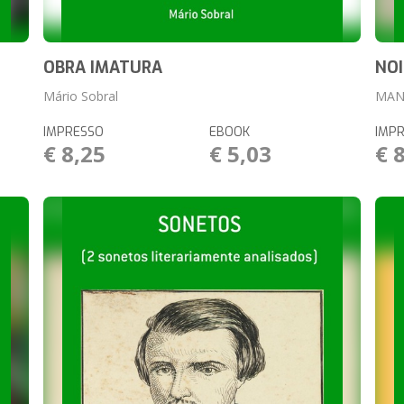
OBRA IMATURA
NOI
Mário Sobral
MAN
IMPRESSO
EBOOK
IMP
€ 8,25
€ 5,03
€ 