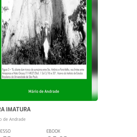
RA IMATURA
o de Andrade
RESSO
EBOOK