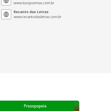
www.lusopoemas.com.br
Recanto das Letras
www.recantodasletras.com.br